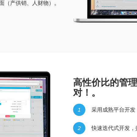
面（产供销、人财物）。
高性价比的管
对！。
1
采用成熟平台开发
2
快速迭代式开发，